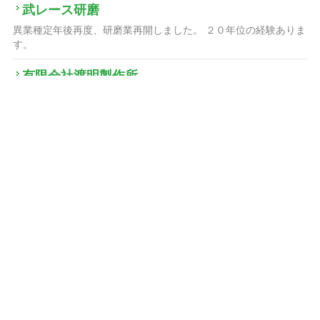
武レース研磨
異業種定年後再度、研磨業再開しました。 ２０年位の経験ありま
す。
有限会社渡明製作所
ステンレス、鉄、アルミ、真鍮、マグネシウムなどの加工を得意
とし、φ5からφ40までの小物部品や、高精度な加工を要求される
部品も多く製造しております。 旋盤加工に特化し、ネジ転造加...
合同会社グローワークス
ものづくりのまち燕三条にある三条ものづくり学校を拠点に活動
しているウェブサイト制作会社です。見た目の美しさだけでな
く、ユーザーの体験や感情など見えないもののデザインを大切に
していま...
坂井工作所
手のひらサイズの小物部品の制作がメインです。 「板金製品や溶
接品に付随する部材を作って欲しい」 「レーザーで切り出したプ
レートにタップだけ立てて欲しい」 「ミスミ等の購入...