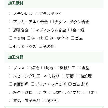
加工素材
ステンレス
プラスチック
アルミ・アルミ合金
チタン・チタン合金
超硬合金
マグネシウム合金
金・銀
合金鋼
鋼・鉄
銅・銅合金
ゴム
セラミックス
その他
加工分野
プレス
鍛造
鋳造
機械加工
金型
スピニング加工・へら絞り
研磨
熱処理
表面処理
プラスチック成形
ゴム成形
板金・溶接
組立
線材・パイプ加工
木工
電気・電子部品
その他